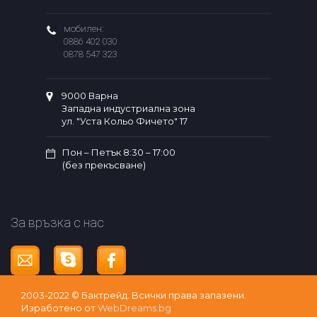
мобилен:
0886 402 030
0878 547 323
9000 Варна
Западна индустриална зона
ул. "Уста Кольо Фичето" 17
Пон – Петък 8:30 – 17:00
(без прекъсване)
За връзка с нас
2003-2022 © Бактрейд. Bсички права запазени.
Изработено от
WebDreams.bg