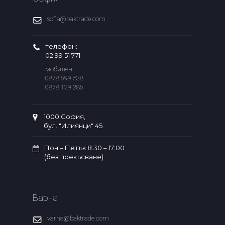
sofia@baktrade.com
телефон:
02 99 51 771
мобилен:
0878 699 538
0878 129 286
1000 София,
бул. "Илиянци" 45
Пон – Петък 8:30 – 17:00
(без прекъсване)
Варна
varna@baktrade.com