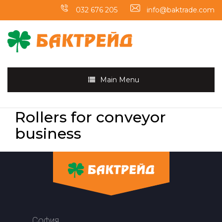
032 676 205
info@baktrade.com
Main Menu
Rollers for conveyor
business
София