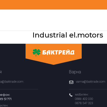
Industrial el.motors
я
Варна
fia@baktrade.com
varna@baktrade.com
лефон:
мобилен:
99 51 771
0886 402 030
0878 547 323
илен: