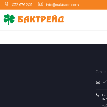
032 676 205
info@baktrade.com
Софи
so
те
02 
моб