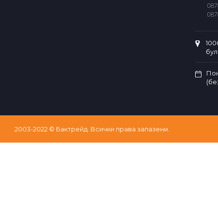
087
087
100
бул
Пон
(бе
2003-2022 © Бактрейд. Bсички права запазени.