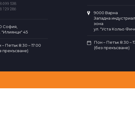
8 699 538
8 129 286
9000 Варна
Западна индустриа
зона
0 София,
ул. "Уста Кольо Фиче
. "Илиянци" 45
Пон – Петък 8:30 – 1
 – Петък 8:30 – 17:00
(без прекъсване)
з прекъсване)