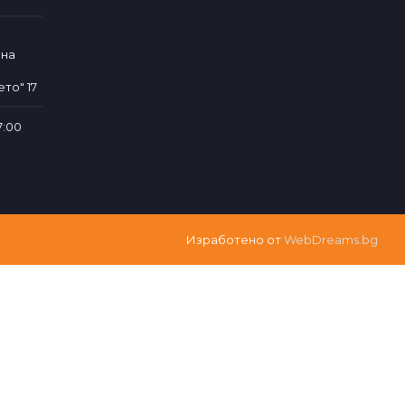
лна
то" 17
7:00
Изработено от
WebDreams.bg