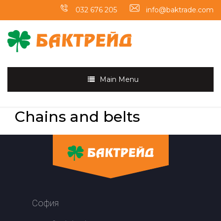
032 676 205
info@baktrade.com
Main Menu
Chains and belts
София