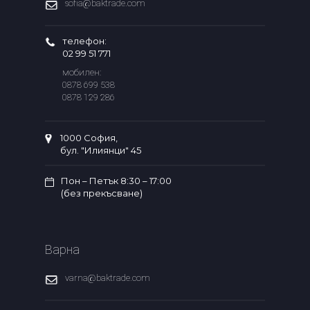
sofia@baktrade.com
телефон:
02 99 51 771
мобилен:
0878 699 538
0878 129 286
1000 София,
бул. "Илиянци" 45
Пон – Петък 8:30 – 17:00
(без прекъсване)
Варна
varna@baktrade.com