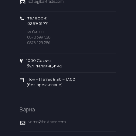
sofia@baktrade.com
телефон:
02 99 51 771
мобилен:
0878 699 538
0878 129 286
1000 София,
бул. "Илиянци" 45
Пон – Петък 8:30 – 17:00
(без прекъсване)
Варна
varna@baktrade.com