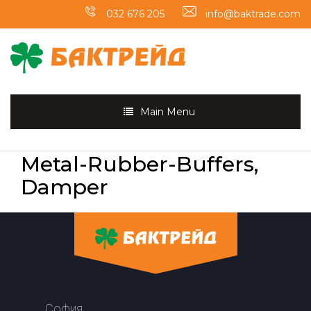
032 676 205
info@baktrade.com
Main Menu
Metal-Rubber-Buffers,
Damper
София