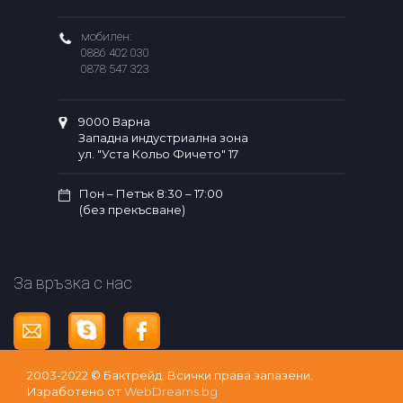
мобилен:
0886 402 030
0878 547 323
9000 Варна
Западна индустриална зона
ул. "Уста Кольо Фичето" 17
Пон – Петък 8:30 – 17:00
(без прекъсване)
За връзка с нас
2003-2022 © Бактрейд. Bсички права запазени.
Изработено от
WebDreams.bg