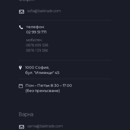
sofia@baktrade.com
телефон:
02 99 51 771
мобилен:
0878 699 538
0878 129 286
1000 София,
бул. "Илиянци" 45
Пон – Петък 8:30 – 17:00
(без прекъсване)
Варна
varna@baktrade.com