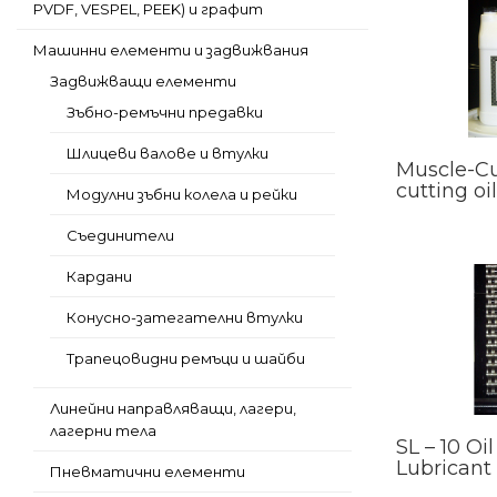
PVDF, VESPEL, PEEK) и графит
Машинни елементи и задвижвания
Задвижващи елементи
Зъбно-ремъчни предавки
Шлицеви валове и втулки
Muscle-Cu
cutting oi
Модулни зъбни колела и рейки
Съединители
Кардани
Конусно-затегателни втулки
Трапецовидни ремъци и шайби
Линейни направляващи, лагери,
лагерни тела
SL – 10 Oi
Lubricant
Пневматични елементи