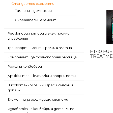
Стандартни елементи
Тампони и демпфери
Скрепителни елементи
Редуктори, мотори и електронни
управления
Транспортни ленти, ролки и платна
FT-10 FUE
TREATME
Компоненти за транспортни пътища
Ролки за конвейери
Дръжки, тапи, ключалки и опорни пети
Високотехнологични греси, смазки и
добавки
Елементи за охлаждащи системи
Изработка на конвейри и детайли по