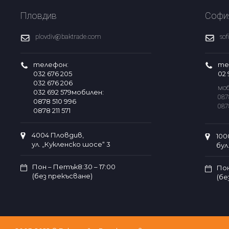
Пловдив
Софи
plovdiv@baktrade.com
so
телефон:
те
032 676 205
02 
032 676 206
моб
032 692 579мобилен:
087
0878 510 996
087
0878 211 571
4004 Пловдив,
100
ул. „Кукленско шосе“ 3
бул
Пон – Петък8:30 – 17:00
Пон
(без прекъсване)
(бе