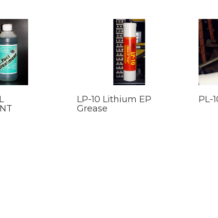
L
LP-10 Lithium EP
РL-1
NT
Grease