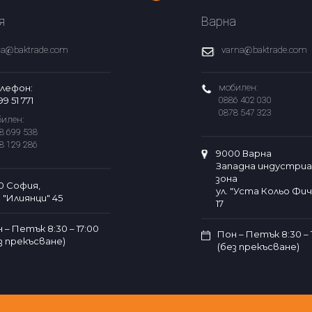
я
Варна
fia@baktrade.com
varna@baktrade.com
лефон:
мобилен:
99 51 771
0886 402 030
0878 547 323
илен:
8 699 538
8 129 286
9000 Варна
Западна индустриа
зона
0 София,
ул. "Уста Кольо Фи
. "Илиянци" 45
17
 – Петък 8:30 – 17:00
Пон – Петък 8:30 – 
з прекъсване)
(без прекъсване)