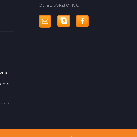
За връзка с нас
лна
чето"
17:00