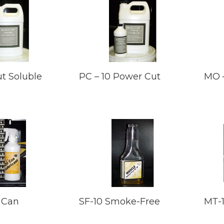
t Soluble
РС – 10 Power Cut
МО –
l
l Can
SF-10 Smoke-Free
МТ-1