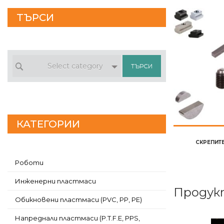
ТЪРСИ
Select category
КАТЕГОРИИ
СКРЕПИТ
Роботи
Инженерни пластмаси
Продук
Обикновени пластмаси (PVC, PP, PE)
Напреднали пластмаси (P.T.F.E, PPS,