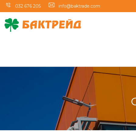
032 676 205
info@baktrade.com