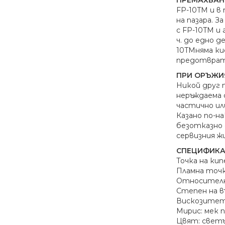
FP-10TM и в
на пазара. 
с FP-10TM и
ч. до едно 
10TMняма ки
предотврат
ПРИ ОРЪЖИ
Никой друг 
неръждаема 
частично ил
Казано по-н
безотказно 
сервизния ж
СПЕЦИФИКА
Точка на кип
Пламна точк
Относително
Степен на въ
Вискозитет
Mирис: мек 
Цвят: светъ