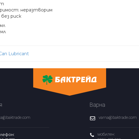
ст
римост: неразтворим
: без риск
 мл
 мл
 Can Lubricant
ation
я
Варна
fia@baktrade.com
varna@baktrade.com
лефон:
мобилен: