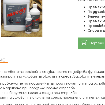
ЕЛИТНА ОРЪЖ
Премахва
Поддържа
Значител
Премахва
Прониква
Спира ръ
Поръчай
ИЕ
динствената оръжейна смазка, която подобрява функцио
лагоприятни условия на околната среда /високи температ
 проблемите по поддръжката произтичат от три основн
но нагряване при продължителна стрелба;
не на барутния нагар и сажди при стрелба;
иятни условия на околната среда, причинени от пепел, са
осигури защита срещу проблемите чрез подобрението н