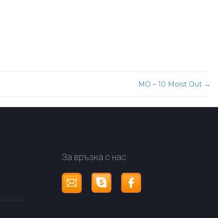
МО – 10 Moist Out
→
За връзка с нас