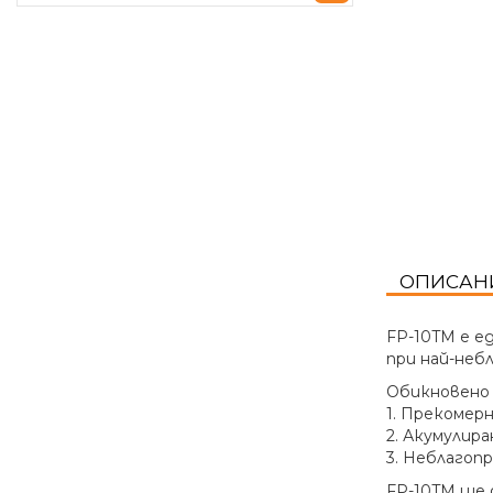
ОПИСАН
FP-10TM е е
при най-неб
Обикновено
1. Прекомер
2. Акумулира
3. Неблагопр
FP-10TM ще 