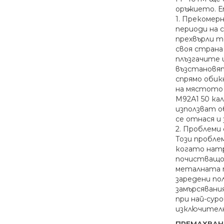
оръжието. Е
1. Прекомер
периоди на 
прехвърли т
своя страна
плъзгачите 
възстановят
спрямо обик
на мястото 
М92А1 50 ка
използват о
се отнася и 
2. Проблеми
Този пробле
когато натр
почистващо 
металната п
заредени по
замърсявани
при най-сур
изключителн
ПРЕМАХВАН