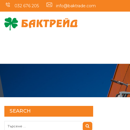
032 676 205
info@baktrade.com
SEARCH
Търсене за: