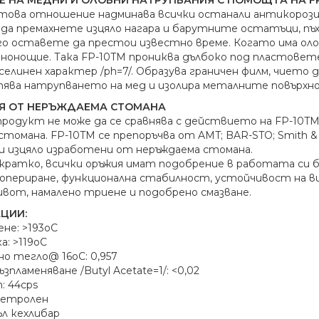
 това отношение надминава всички останали антикорози
За да премахнете изцяло нагара и барутните остатъци, п
 го оставете да престои известно време. Когато има ол
денонощие. Така FP-10TM прониква дълбоко под пластовет
селинен характер /рh=7/. Oбразува граничен филм, чието д
ява натрупването на мед и изолира металните повърх
Я ОТ НЕРЪЖДАЕМА СТОМАНА
продукт не може да се сравнява с действието на FP-10T
стомана. FP-10TM се препоръчва от AMT; BAR-STO; Smith &
и изцяло изработени от неръждаема стомана.
акратко, всички оръжия имат подобрение в работата си б
опериране, функционална стабилност, устойчивост на в
ивот, намалено триене и подобрено смазване.
ЦИИ:
ене: >193оС
а: >119оС
 тегло@ 16оС: 0,957
зпламеняване /Butyl Acetate=1/: <0,02
: 44cps
петролен
л кехлибар