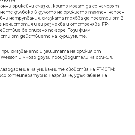
онни оръжейни смазки, които могат да се намерят
ъхнете дълбоко в дулото на оръжието тампон, напоен
овни натрупвания, смазката трябва да престои от 2
е нечистотия и ги размеква и отстранява. FP-
ействие бе описано по-горе. Този филм
ности от действието на куршумите.
M при смазването и защитата на оръжия от
 Wesson и много други производители на оръжия,
лагодарение на уникалните свойства на FT-10TM:
исокотемпературно нагряване, удължаване на