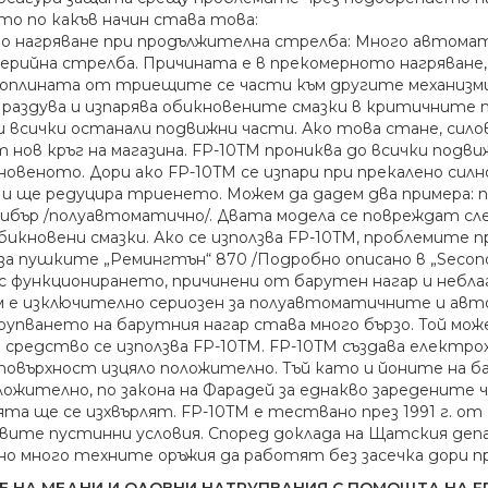
то по какъв начин става това:
но нагряване при продължителна стрелба: Много автома
серийна стрелба. Причината е в прекомерното нагряване
оплината от триещите се части към другите механизми.
 раздува и изпарява обикновените смазки в критичните
и всички останали подвижни части. Ако това стане, сило
 нов кръг на магазина. FP-10TM прониква до всички подв
новеното. Дори ако FP-10TM се изпари при прекалено сил
и ще редуцира триенето. Можем да дадем два примера: п
либър /полуавтоматично/. Двата модела се повреждат сл
бикновени смазки. Ако се използва FP-10TM, проблемите 
за пушките „Ремингтън“ 870 /Подробно описано в „Second C
 с функционирането, причинени от барутен нагар и небла
м е изключително сериозен за полуавтоматичните и ав
упването на барутния нагар става много бързо. Той може
средство се използва FP-10TM. FP-10TM създава електро
овърхност изцяло положително. Тъй като и йоните на бар
ложително, по закона на Фарадей за eднакво заредените 
ята ще се изхвърлят. FP-10TM е тествано през 1991 г.
овите пустинни условия. Според доклада на Щатския де
о много техните оръжия да работят без засечка дори пр
Е НА МЕДНИ И ОЛОВНИ НАТРУПВАНИЯ С ПОМОЩТА НА F