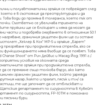
тични и полуавтоматични оръжия се повреждат след
, което е в състояние да преструктурира и да
 Това води до промяна в толеранса, което пък от
 точки. Съответно се увеличава триенето на
вите пружини ще се блокират и няма да могат да
ижни части и подобрява смазването в отношение 50:1
но нагряване, граничния защитен филм ще си остане
истолет „Хеклер & Кох“ MP-5 и оръжие „Барет“
ед прегряване при продължителна стрелба, ако се
при функционирането няма въобще да се появят. Това
hanse Shoot“ от Рич Дейвис и Масад Йод; 1991 г./.
гоприятни условия на околната среда
томатичните оръжия при продължителна стрелба,
 да се премахне също толкова бързо, ако като
химичен граничен защитен филм, който зарежда
утния нагар /както и прахът, пясък и т.н/ са
частици, те ще започнат да се отблъскват и
 от Щатския департамент по сигурността в Кувейт
партамент по сигурността, FP-10TM е помогнало
и пясъчни бури.
P-10TM