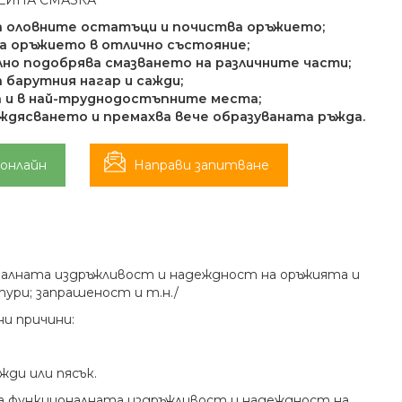
ЕЙНА СМАЗКА
 оловните остатъци и почиства оръжието;
 оръжието в отлично състояние;
но подобрява смазването на различните части;
 барутния нагар и сажди;
 и в най-труднодостъпните места;
ждясването и премахва вече образуваната ръжда.
 онлайн
Направи запитване
налната издръжливост и надеждност на оръжията и
ури; запрашеност и т.н./
и причини:
жди или пясък.
а функционалната издръжливост и надеждност на