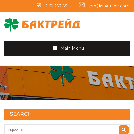
032 676 205
info@baktrade.com
Main Menu
SEARCH
Търсене за: