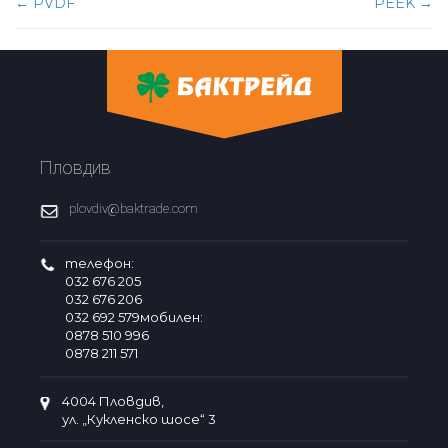
Post
←
PVDF
PEEK
→
navigation
Пловдив
plovdiv@baktrade.com
телефон:
032 676 205
032 676 206
032 692 579мобилен:
0878 510 996
0878 211 571
4004 Пловдив,
ул. „Кукленско шосе“ 3