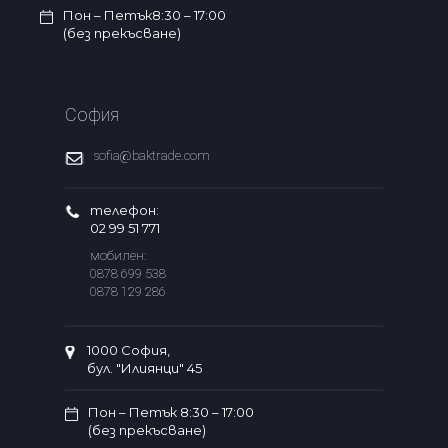
Пон – Петък8:30 – 17:00
(без прекъсване)
София
sofia@baktrade.com
телефон:
02 99 51 771
мобилен:
0878 699 538
0878 129 286
1000 София,
бул. "Илиянци" 45
Пон – Петък 8:30 – 17:00
(без прекъсване)