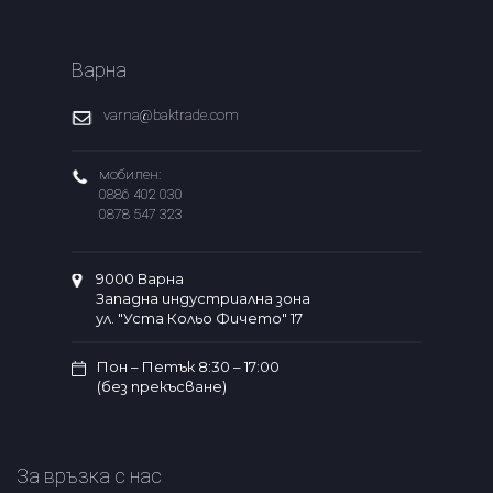
Варна
varna@baktrade.com
мобилен:
0886 402 030
0878 547 323
9000 Варна
Западна индустриална зона
ул. "Уста Кольо Фичето" 17
Пон – Петък 8:30 – 17:00
(без прекъсване)
За връзка с нас