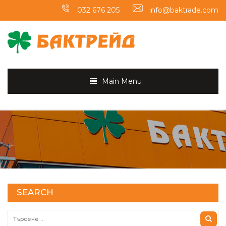
032 676 205
info@baktrade.com
Main Menu
SEARCH
Търсене за: