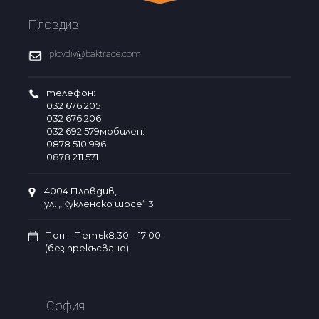
Пловдив
plovdiv@baktrade.com
телефон:
032 676 205
032 676 206
032 692 579мобилен:
0878 510 996
0878 211 571
4004 Пловдив,
ул. „Кукленско шосе“ 3
Пон – Петък8:30 – 17:00
(без прекъсване)
София