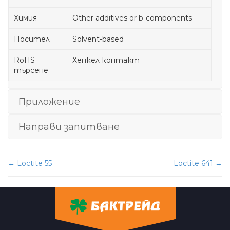
Химия
Other additives or b-components
Носител
Solvent-based
RoHS
Хенкел контакт
търсене
Приложение
Направи запитване
Post
←
Loctite 55
Loctite 641
→
navigation