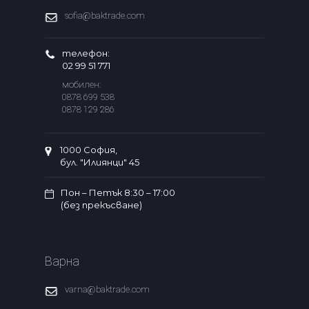
sofia@baktrade.com
телефон:
02 99 51 771
мобилен:
0878 699 538
0878 129 286
1000 София,
бул. "Илиянци" 45
Пон – Петък 8:30 – 17:00
(без прекъсване)
Варна
varna@baktrade.com