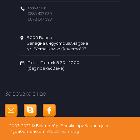
мобилен:
0886 402 030
0878 547 323
9000 Варна
Западна индустриална зона
ул. "Уста Кольо Фичето" 17
Пон – Петък 8:30 – 17:00
(без прекъсване)
За връзка с нас
2003-2022 © Бактрейд. Bсички права запазени.
Изработено от
WebDreams.bg