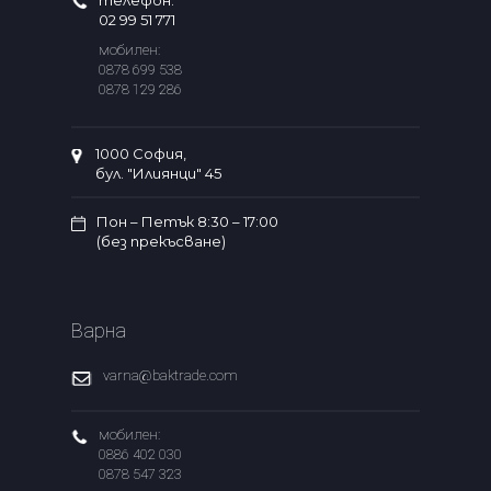
телефон:
02 99 51 771
мобилен:
0878 699 538
0878 129 286
1000 София,
бул. "Илиянци" 45
Пон – Петък 8:30 – 17:00
(без прекъсване)
Варна
varna@baktrade.com
мобилен:
0886 402 030
0878 547 323