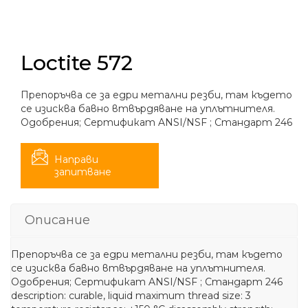
Loctite 572
Препоръчва се за едри метални резби, там където
се изисква бавно втвърдяване на уплътнителя.
Одобрения; Сертификат ANSI/NSF ; Стандарт 246
Направи
запитване
Описание
Препоръчва се за едри метални резби, там където
се изисква бавно втвърдяване на уплътнителя.
Одобрения; Сертификат ANSI/NSF ; Стандарт 246
description: curable, liquid maximum thread size: 3