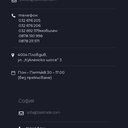
телефон:
032 676 205
032 676 206
032 692 579мобилен:
0878 510 996
0878 211 571
4004 Пловдив,
ул. „Кукленско шосе“ 3
Пон – Петък8:30 – 17:00
(без прекъсване)
София
sofia@baktrade.com