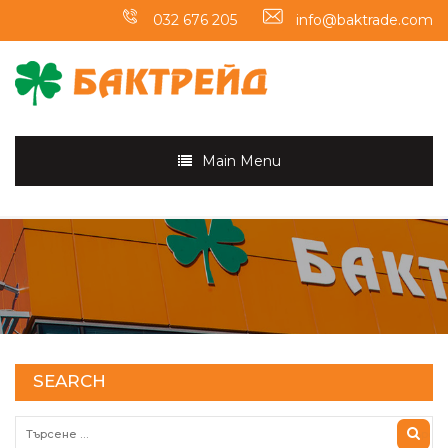
032 676 205
info@baktrade.com
Main Menu
SEARCH
Търсене за: