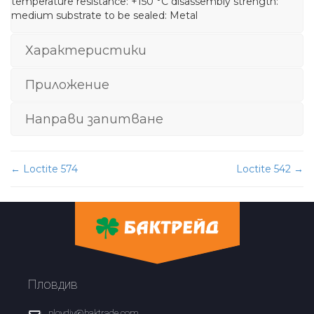
temperature resistance: +150 °C disassembly strength:
medium substrate to be sealed: Metal
Характеристики
Приложение
Направи запитване
Post
←
Loctite 574
Loctite 542
→
navigation
Пловдив
plovdiv@baktrade.com