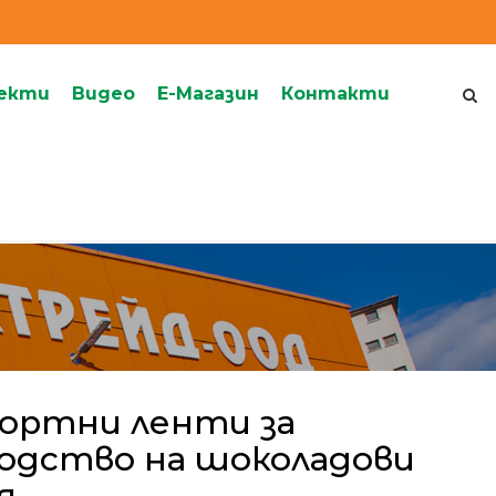
екти
Видеo
Е-Магазин
Контакти
ортни ленти за
одство на шоколадови
я