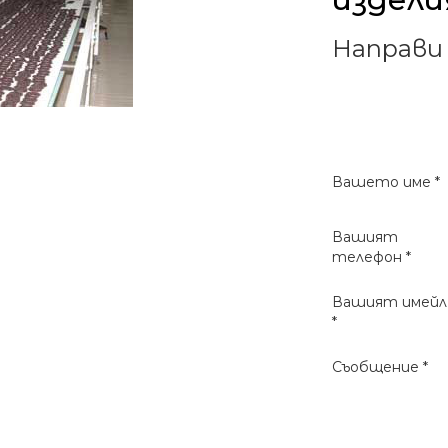
Направи
Вашето име *
Вашият
телефон *
Вашият имейл
*
Съобщение *