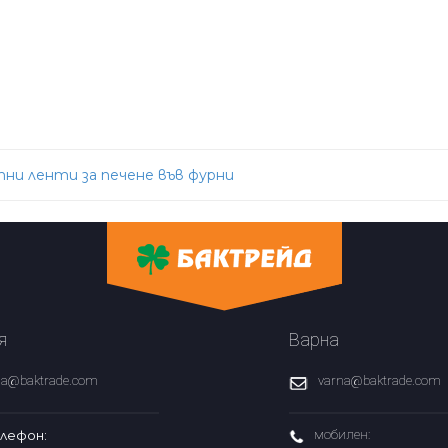
ни ленти за печене във фурни
ation
я
Варна
fia@baktrade.com
varna@baktrade.com
лефон:
мобилен: