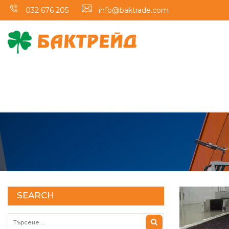
032 676 205
info@baktrade.com
SEARCH
Търсене за: