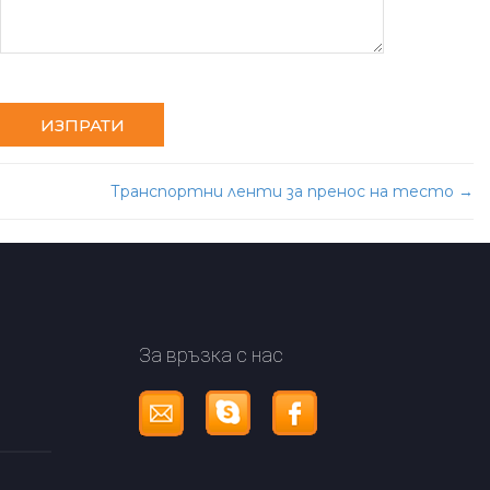
Транспортни ленти за пренос на тесто
→
За връзка с нас