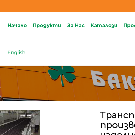
Начало
Продукти
За Нас
Каталози
Про
English
Трансп
произв
издели