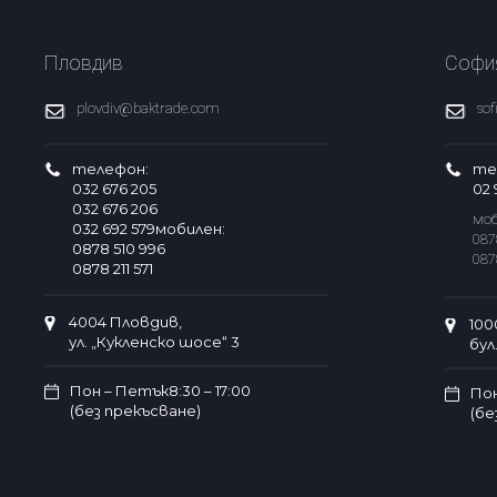
Пловдив
Софи
plovdiv@baktrade.com
so
телефон:
те
032 676 205
02 
032 676 206
моб
032 692 579мобилен:
087
0878 510 996
087
0878 211 571
4004 Пловдив,
100
ул. „Кукленско шосе“ 3
бул
Пон – Петък8:30 – 17:00
Пон
(без прекъсване)
(бе