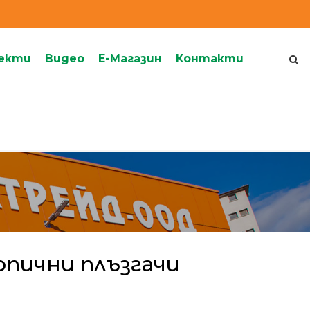
екти
Видеo
Е-Магазин
Контакти
опични плъзгачи