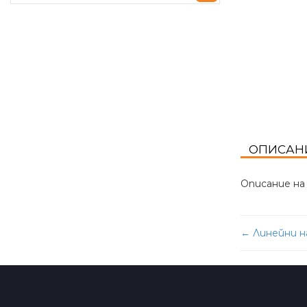
ОПИСАН
Описание на
Post
←
Линейни н
navig