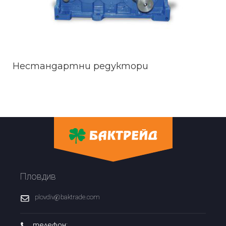
Нестандартни редуктори
Пловдив
plovdiv@baktrade.com
телефон: