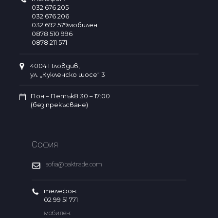
032 676 205
032 676 206
032 692 579мобилен:
0878 510 996
0878 211 571
4004 Пловдив,
ул. „Кукленско шосе“ 3
Пон – Петък8:30 – 17:00
(без прекъсване)
София
sofia@baktrade.com
телефон:
02 99 51 771
мобилен: