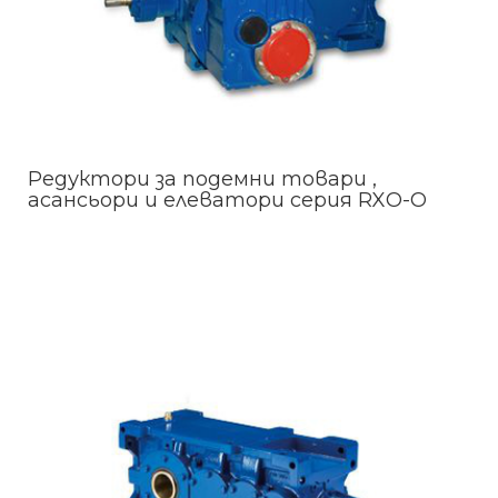
Редуктори за подемни товари ,
асансьори и елеватори серия RXO-O