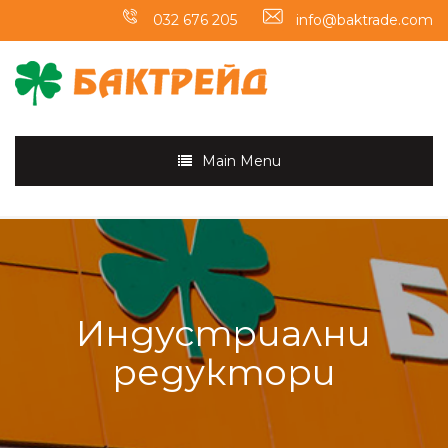
032 676 205
info@baktrade.com
Main Menu
Индустриални
редуктори