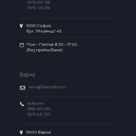
0878 699 538
0878 129 286
1000 София,
бул. "Илиянци" 45
Пон – Петък 8:30 – 17:00
(без прекъсване)
Варна
varna@baktrade.com
мобилен:
0886 402 030
0878 547 323
9000 Варна