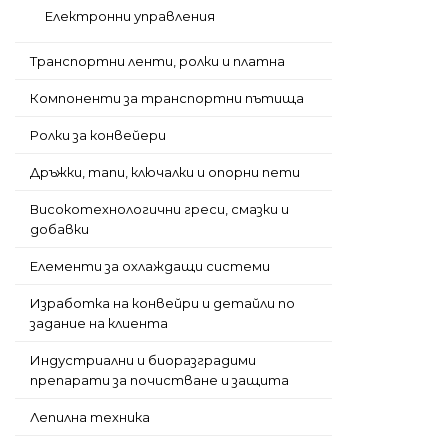
Електронни управления
Транспортни ленти, ролки и платна
Компоненти за транспортни пътища
Ролки за конвейери
Дръжки, тапи, ключалки и опорни пети
Високотехнологични греси, смазки и
добавки
Елементи за охлаждащи системи
Изработка на конвейри и детайли по
задание на клиента
Индустриални и биоразградими
препарати за почистване и защита
Лепилна техника