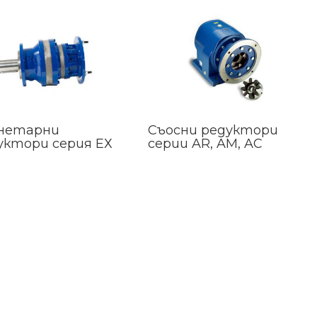
нетарни
Съосни редуктори
уктори серия ЕХ
серии AR, AM, AC