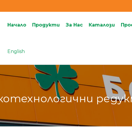
Начало
Продукти
За Нас
Каталози
Про
English
котехнологични реду