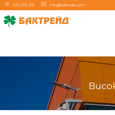
032 676 205
info@baktrade.com
Висо