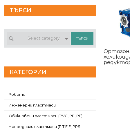
ТЪРСИ
Select category
Ортогон
хеликоид
редуктор
КАТЕГОРИИ
Роботи
Инженерни пластмаси
Обикновени пластмаси (PVC, PP, PE)
Напреднали пластмаси (P.T.F.E, PPS,