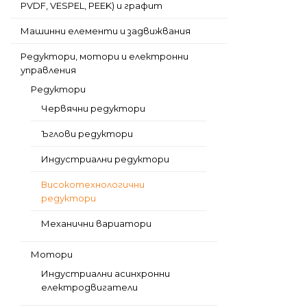
PVDF, VESPEL, PEEK) и графит
Машинни елементи и задвижвания
Редуктори, мотори и електронни
управления
Редуктори
Червячни редуктори
Ъглови редуктори
Индустриални редуктори
Високотехнологични
редуктори
Механични вариатори
Мотори
Индустриални асинхронни
електродвигатели