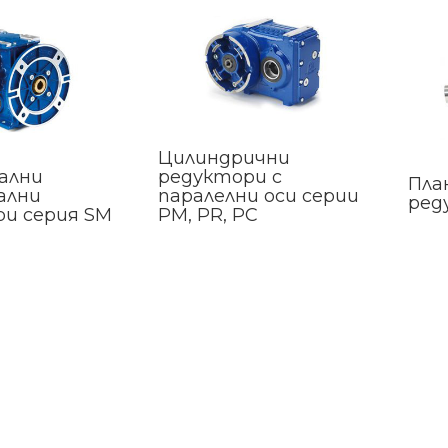
Цилиндрични
ални
редуктори с
Пла
ални
паралелни оси серии
ред
и серия SM
PM, PR, PC