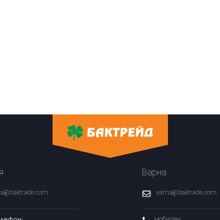
я
Варна
fia@baktrade.com
varna@baktrade.com
лефон:
мобилен: