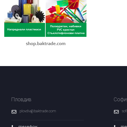
Пловдив
Софи
plovdiv@baktrade.com
so
телефон:
те