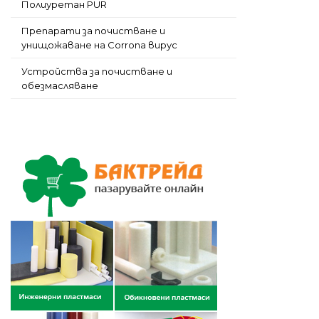
Полиуретан PUR
Препарати за почистване и
унищожаване на Corrona вирус
Устройства за почистване и
обезмасляване