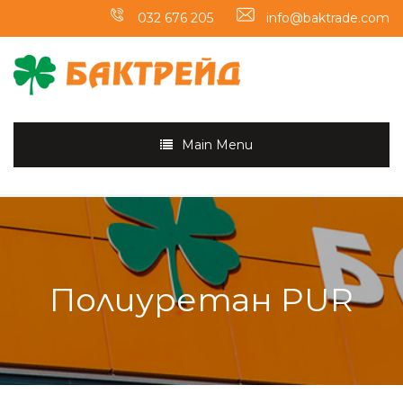
032 676 205
info@baktrade.com
Main Menu
Полиуретан PUR