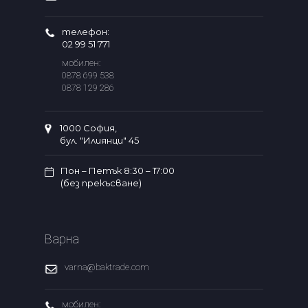
телефон:
02 99 51 771
мобилен:
0878 699 538
0878 129 286
1000 София,
бул. "Илиянци" 45
Пон – Петък 8:30 – 17:00
(без прекъсване)
Варна
varna@baktrade.com
мобилен: