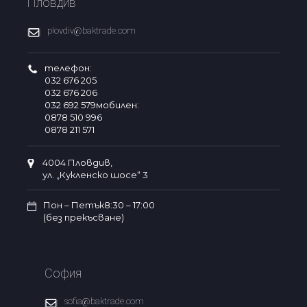
Пловдив
plovdiv@baktrade.com
телефон:
032 676 205
032 676 206
032 692 579мобилен:
0878 510 996
0878 211 571
4004 Пловдив,
ул. „Кукленско шосе“ 3
Пон – Петък8:30 – 17:00
(без прекъсване)
София
sofia@baktrade.com