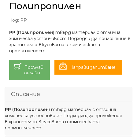
Полипропилен
Код:
PP
PP (
Полипропилен
) твърд материал с отлична
химическа устойчивост.Подходящ за приложение в
хранително-вкусовата и химическата
промишленост
Поръчай
Направи запитване
онлайн
Описание
PP (
Полипропилен
) твърд материал с отлична
химическа устойчивост.Подходящ за приложение
в хранително-вкусовата и химическата
промишленост