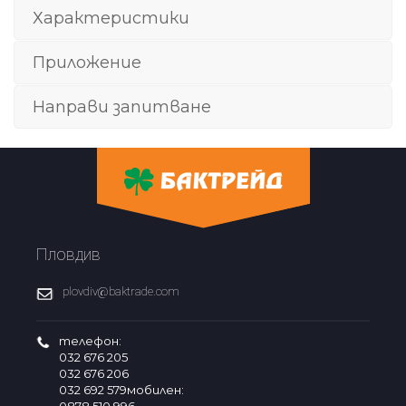
Характеристики
Приложение
Направи запитване
Пловдив
plovdiv@baktrade.com
телефон:
032 676 205
032 676 206
032 692 579мобилен: