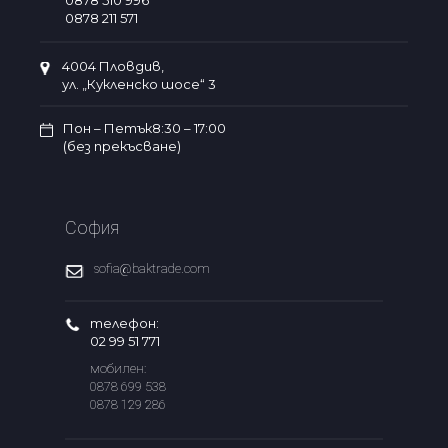
0878 510 996
0878 211 571
4004 Пловдив,
ул. „Кукленско шосе“ 3
Пон – Петък8:30 – 17:00
(без прекъсване)
София
sofia@baktrade.com
телефон:
02 99 51 771
мобилен:
0878 699 538
0878 129 286