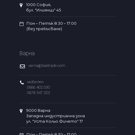
1000 София,
бул. "Илиянци" 45
Пон – Петък 8:30 – 17:00
(без прекъсване)
Варна
varna@baktrade.com
мобилен:
0886 402 030
0878 547 323
9000 Варна
Западна индустриална зона
ул. "Уста Кольо Фичето" 17
Пон – Петък 8:30 – 17:00