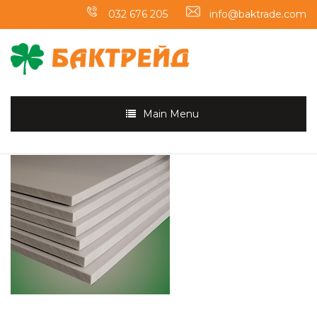
032 676 205
info@baktrade.com
Main Menu