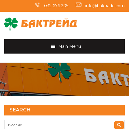
032 676 205
info@baktrade.com
Main Menu
SEARCH
Търсене за: