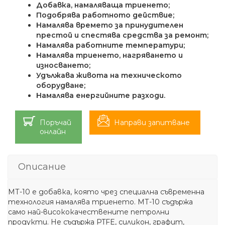
Добавка, намаляваща триенето
;
Подобрява работното действие;
Намалява времето за принудителен
престой и спестява средства за ремонт;
Намалява работните температури;
Намалява триенето, нагряването и
износването;
Удължава живота на техническото
оборудване;
Намалява енергийните разходи.
Поръчай
Направи запитване
онлайн
Описание
МТ-10 е добавка, която чрез специална съвременна
технология намалява триенето. МТ-10 съдържа
само най-висококачествените петролни
продукти. Не съдържа PTFE, силикон, графит,