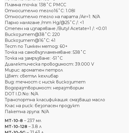
Пламна точка: 138˚C PMCC
Относително тегло16˚C: 1.08l
Относително тегло на парата /Air=1: N/A
Парно налягане /mm Hg/@25˚C /: <1
Степен на изпаряване /Butyl Acetate=1 /: <0.01
Вискозитет@38˚C: 220
Вискозитет@16˚C: 41
Тест по Тимкен метод: 60+
Точка на самовъзпламеняване: 538˚C
Точка на замръзване: -51˚C
Диалектическа проводимост: 39.000 V
Мирис: ароматен петрол
Цвят: светъл кехлибар
Вид: течност с нисък вискозитет
Водоразтворимост: неразтворим
DOT I.D.No: N/A
Транспортна класификация: смазващо масло
Клас на риск: безопасен продукт
Пакетна група: N/A
MT-10-8
– 237 мл
МТ-10-128
– 3.8 л
MT-10-5G
– 21.43 л