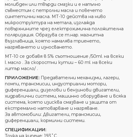
молибден или твърди смазки и е напълно
съвместим с петролни масла и повечето
синтетични масла. МТ-10 действа на ниво
микроструктура на метала, изглажда
повърхнините чрез електрохимична положителна
поляризация. Образува се т.нар. магнитна
възглавница, която намалява триенето,
нагряването и износването.
МТ-10 се добавя в 5% съотношение /50ml. на всеки
l. масло . За скоростни кутии – 60 ml. на всеки
литър масло/ .
ПРИЛОЖЕНИЕ:
Предавателни механизми, лагери,
помпи, трансмисии, индустриални мотори,
диференциали, дизелови и бензинови двигатели,
хидравлични системи, машинно оборудване и всяка
система, която изисква смазване и защита от
екстремално натоварване и нагряване.
За автомобили: Двигатели, трансмисии,
диференциали, кормилни системи.
СПЕЦИФИКАЦИИ:
Точка на кипене: 193˚C