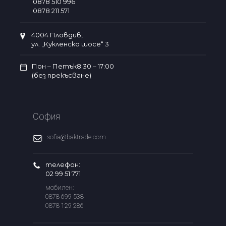
0878 510 996
0878 211 571
4004 Пловдив,
ул. „Кукленско шосе“ 3
Пон – Петък8:30 – 17:00
(без прекъсване)
София
sofia@baktrade.com
телефон:
02 99 51 771
мобилен:
0878 699 538
0878 129 286