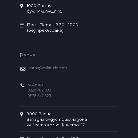
1000 София,
бул. "Илиянци" 45
Пон – Петък 8:30 – 17:00
(без прекъсване)
Варна
varna@baktrade.com
мобилен:
0886 402 030
0878 547 323
9000 Варна
Западна индустриална зона
ул. "Уста Кольо Фичето" 17