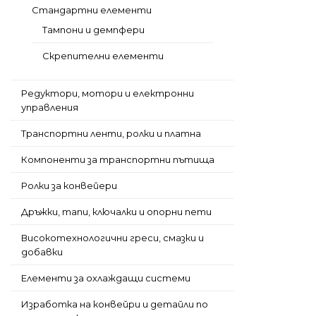
Стандартни елементи
Тампони и демпфери
Скрепителни елементи
Редуктори, мотори и електронни
управления
Транспортни ленти, ролки и платна
Компоненти за транспортни пътища
Ролки за конвейери
Дръжки, тапи, ключалки и опорни пети
Високотехнологични греси, смазки и
добавки
Елементи за охлаждащи системи
Изработка на конвейри и детайли по