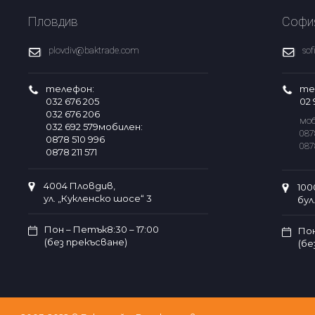
Пловдив
Софи
plovdiv@baktrade.com
so
телефон:
те
032 676 205
02 
032 676 206
моб
032 692 579мобилен:
087
0878 510 996
087
0878 211 571
4004 Пловдив,
100
ул. „Кукленско шосе“ 3
бул
Пон – Петък8:30 – 17:00
Пон
(без прекъсване)
(бе