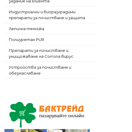
задание на клиента
Индустриални и биоразградими
препарати за почистване и защита
Лепилна техника
Полиуретан PUR
Препарати за почистване и
унищожаване на Corrona вирус
Устройства за почистване и
обезмасляване