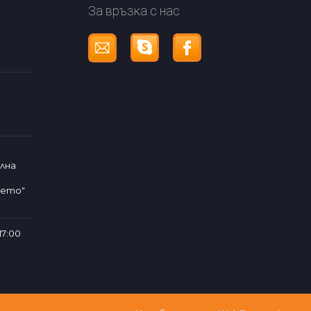
За връзка с нас
лна
чето"
17:00