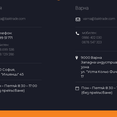
я
Варна
fia@baktrade.com
varna@baktrade.com
лефон:
мобилен:
99 51 771
0886 402 030
0878 547 323
илен:
8 699 538
8 129 286
9000 Варна
Западна индустриа
зона
0 София,
ул. "Уста Кольо Фи
. "Илиянци" 45
17
 – Петък 8:30 – 17:00
Пон – Петък 8:30 – 
з прекъсване)
(без прекъсване)