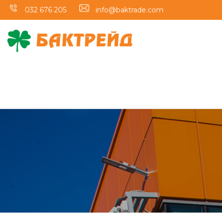
032 676 205
info@baktrade.com