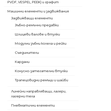
PVDF, VESPEL, PEEK) и графит
Машинни елементи и задвижвания
Задвижващи елементи
Зъбно-ремъчни предавки
Шлицеви валове и втулки
Модулни зъбни колела и рейки
Съединители
Кардани
Конусно-затегателни втулки
Трапецовидни ремъци и шайби
Линейни направляващи, лагери,
лагерни тела
Пневматични елементи