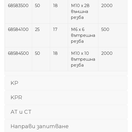
68583500
50
18
M10 x 28
2000
външна
резба
68584100
25
17
M6 x 6
500
вътрешна
резба
68584500
50
18
M10 x 10
2000
вътрешна
резба
KP
KPR
AT и CT
Направи запитване