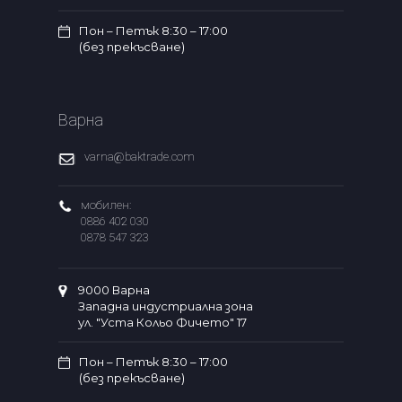
Пон – Петък 8:30 – 17:00
(без прекъсване)
Варна
varna@baktrade.com
мобилен:
0886 402 030
0878 547 323
9000 Варна
Западна индустриална зона
ул. "Уста Кольо Фичето" 17
Пон – Петък 8:30 – 17:00
(без прекъсване)