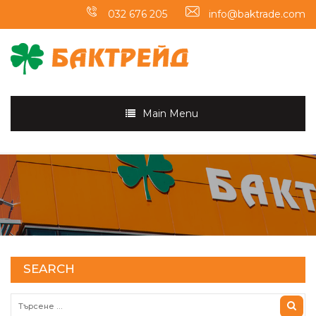
032 676 205
info@baktrade.com
Main Menu
SEARCH
Търсене за: