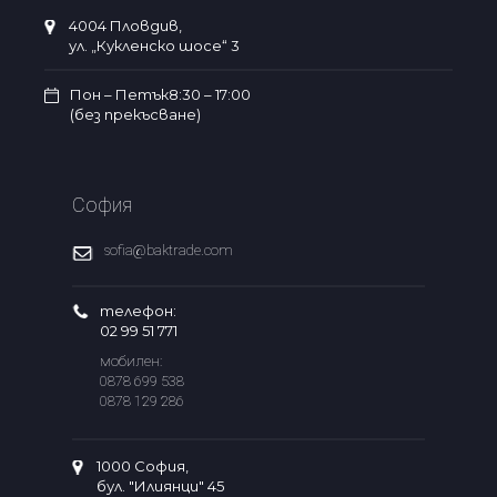
4004 Пловдив,
ул. „Кукленско шосе“ 3
Пон – Петък8:30 – 17:00
(без прекъсване)
София
sofia@baktrade.com
телефон:
02 99 51 771
мобилен:
0878 699 538
0878 129 286
1000 София,
бул. "Илиянци" 45