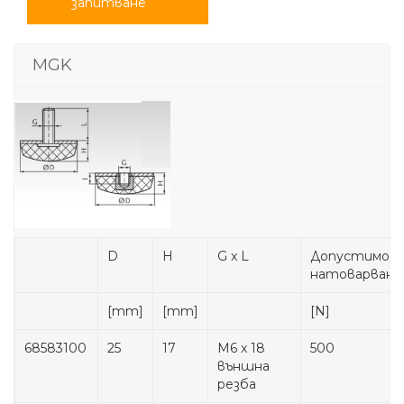
запитване
MGK
D
H
G x L
Допустимо
натоварване
[mm]
[mm]
[N]
68583100
25
17
M6 x 18
500
външна
резба