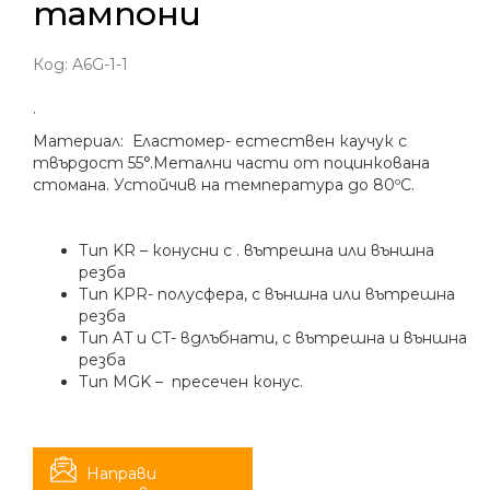
тампони
Код:
A6G-1-1
.
Материал: Еластомер- естествен каучук с
твърдост 55°.Метални части от поцинкована
стомана. Устойчив на температура до 80ºC.
Тип KR – конусни с . вътрешна или външна
резба
Тип KPR- полусфера, с външна или вътрешна
резба
Тип AT и CT- вдлъбнати, с вътрешна и външна
резба
Тип MGK – пресечен конус.
Направи