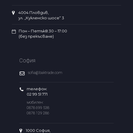
4004 Пловдив,
ул. „Кукленско шосе“ 3
Пон – Петък8:30 – 17:00
(без прекъсване)
София
sofia@baktrade.com
телефон:
02 99 51 771
мобилен:
0878 699 538
0878 129 286
1000 София,