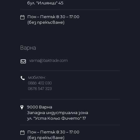
бул. "Илиянци" 45
Пон – Петък 8:30 – 17:00
(без прекъсване)
Варна
varna@baktrade.com
мобилен:
0886 402 030
0878 547 323
9000 Варна
Западна индустриална зона
ул. "Уста Кольо Фичето" 17
Пон – Петък 8:30 – 17:00
(без прекъсване)