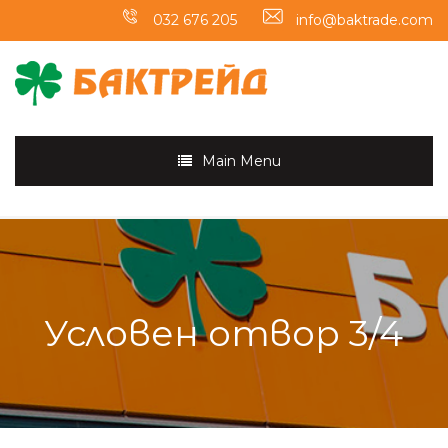
032 676 205
info@baktrade.com
Main Menu
Условен отвор 3/4