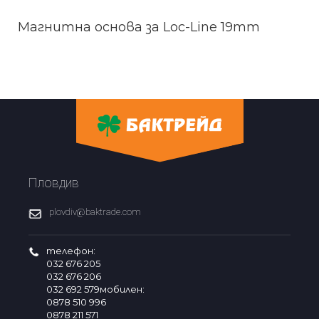
Магнитна основа за Loc-Line 19mm
Пловдив
plovdiv@baktrade.com
телефон:
032 676 205
032 676 206
032 692 579мобилен:
0878 510 996
0878 211 571