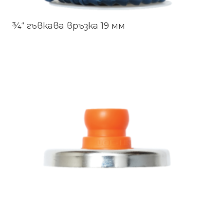
¾“ гъвкава връзка 19 мм