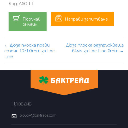
Код:
A6G-1-1
Поръчай
Направи запитване
онлайн
Post
←
Дюза плоска прави
Дюза плоска разпръскваща
стени 10×1.0mm за Loc-
64мм за Loc-Line 6mm
→
navigation
Line
Пловдив
plovdiv@baktrade.com