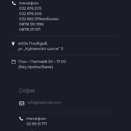
телефон:
032 676 205
032 676 206
032 692 579мобилен:
0878 510 996
0878 211 571
4004 Пловдив,
ул. „Кукленско шосе“ 3
Пон – Петък8:30 – 17:00
(без прекъсване)
София
sofia@baktrade.com
телефон:
02 99 51 771