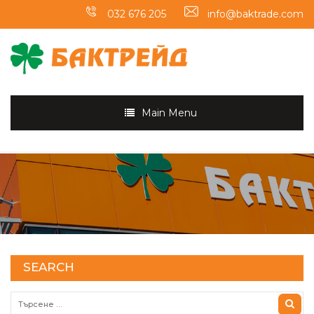
032 676 205
info@baktrade.com
Main Menu
SEARCH
Търсене за: