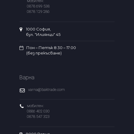
мобилен:
0878 699 538
0878 129 286
1000 София,
бул. "Илиянци" 45
Пон – Петък 8:30 – 17:00
(без прекъсване)
Варна
varna@baktrade.com
мобилен:
0886 402 030
0878 547 323
9000 Варна