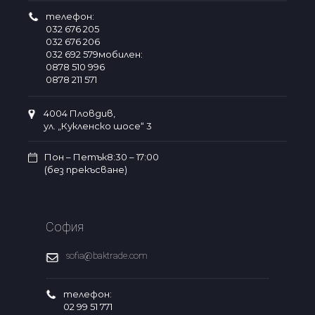
телефон:
032 676 205
032 676 206
032 692 579мобилен:
0878 510 996
0878 211 571
4004 Пловдив,
ул. „Кукленско шосе“ 3
Пон – Петък8:30 – 17:00
(без прекъсване)
София
sofia@baktrade.com
телефон:
02 99 51 771