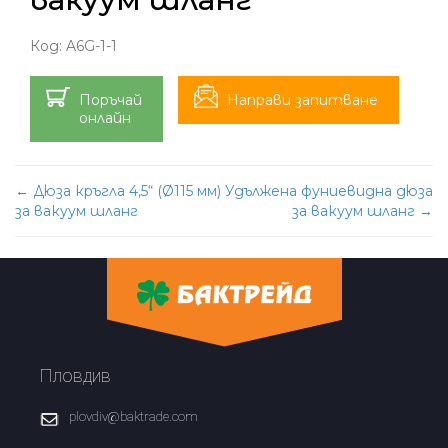
Код:
A6G-1-1
Поръчай
Направи запитване
онлайн
Post
←
Дюза кръгла 4,5“ (Ø115 мм)
Удължена фуниевидна дюза
за вакуум шланг
за вакуум шланг
→
navigation
Пловдив
plovdiv@baktrade.com