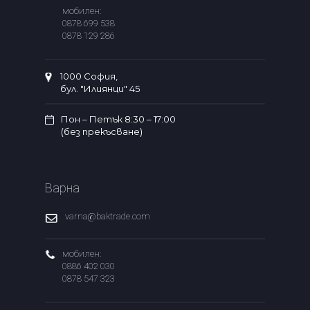
мобилен:
0878 699 538
0878 129 286
1000 София,
бул. "Илиянци" 45
Пон – Петък 8:30 – 17:00
(без прекъсване)
Варна
varna@baktrade.com
мобилен:
0886 402 030
0878 547 323