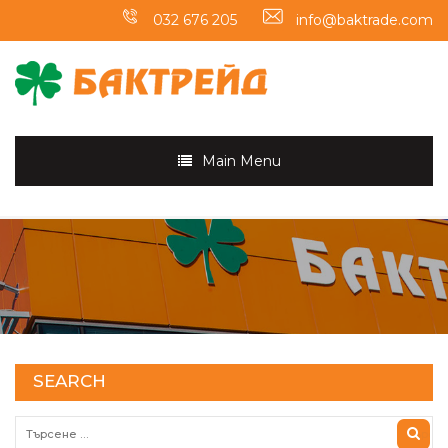
032 676 205
info@baktrade.com
Main Menu
SEARCH
Търсене за: