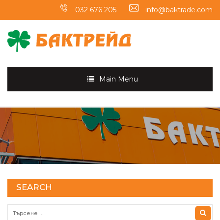
032 676 205
info@baktrade.com
Main Menu
SEARCH
Търсене за: