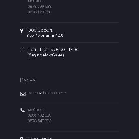
мобилен:
0878 699 538
0878 129 286
1000 София,
бул. "Илиянци" 45
Пон – Петък 8:30 – 17:00
(без прекъсване)
Варна
varna@baktrade.com
мобилен:
0886 402 030
0878 547 323
9000 Варна