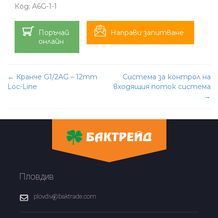
Код:
A6G-1-1
Поръчай
Направи запитване
онлайн
Post
←
Кранче G1/2AG – 12mm
Система за контрол на
Loc-Line
входящия поток система
navigation
→
Пловдив
plovdiv@baktrade.com