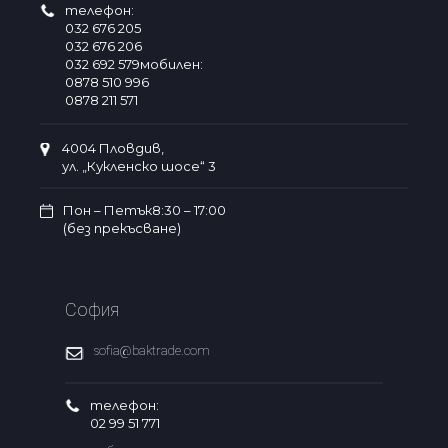
телефон:
032 676 205
032 676 206
032 692 579мобилен:
0878 510 996
0878 211 571
4004 Пловдив,
ул. „Кукленско шосе“ 3
Пон – Петък8:30 – 17:00
(без прекъсване)
София
sofia@baktrade.com
телефон:
02 99 51 771