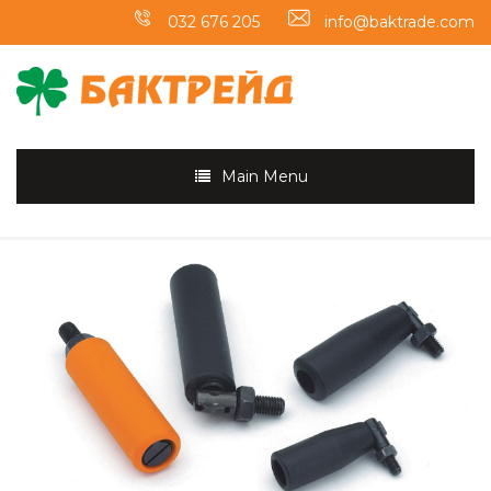
032 676 205
info@baktrade.com
Main Menu