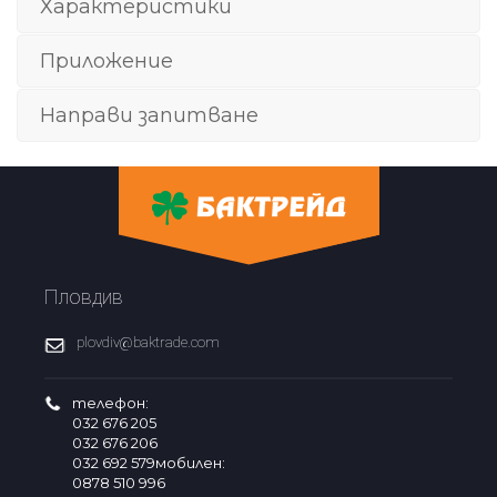
Характеристики
Приложение
Направи запитване
Пловдив
plovdiv@baktrade.com
телефон:
032 676 205
032 676 206
032 692 579мобилен:
0878 510 996