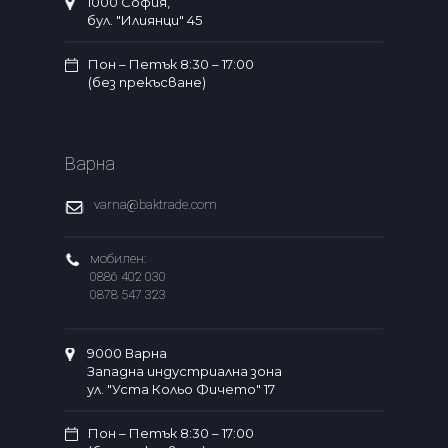
1000 София,
бул. "Илиянци" 45
Пон – Петък 8:30 – 17:00
(без прекъсване)
Варна
varna@baktrade.com
мобилен:
0886 402 030
0878 547 323
9000 Варна
Западна индустриална зона
ул. "Уста Кольо Фичето" 17
Пон – Петък 8:30 – 17:00