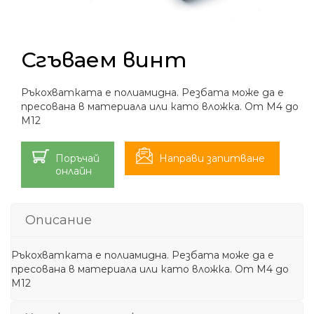
Сгъваем винт
Ръкохватката е полиамидна. Резбата може да е
пресована в материала или като вложка. От М4 до
М12
Поръчай
Направи запитване
онлайн
Описание
Ръкохватката е полиамидна. Резбата може да е
пресована в материала или като вложка. От М4 до
М12