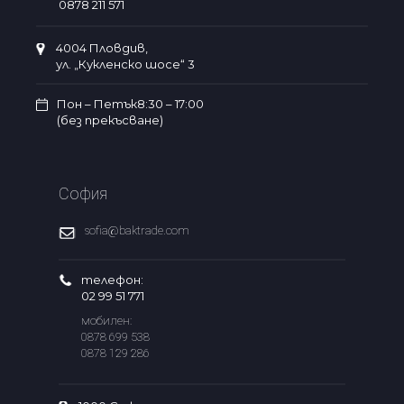
0878 211 571
4004 Пловдив,
ул. „Кукленско шосе“ 3
Пон – Петък8:30 – 17:00
(без прекъсване)
София
sofia@baktrade.com
телефон:
02 99 51 771
мобилен:
0878 699 538
0878 129 286