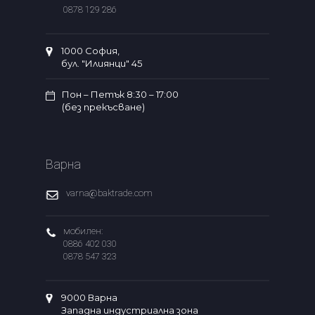
0878 129 286
1000 София,
бул. "Илиянци" 45
Пон – Петък 8:30 – 17:00
(без прекъсване)
Варна
varna@baktrade.com
мобилен:
0886 402 030
0878 547 323
9000 Варна
Западна индустриална зона