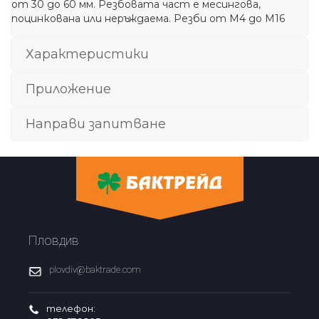
от 30 до 60 мм. Резбовата част е месингова,
поцинкована или неръждаема. Резби от М4 до М16
Характеристики
Приложение
Направи запитване
Пловдив
plovdiv@baktrade.com
телефон: