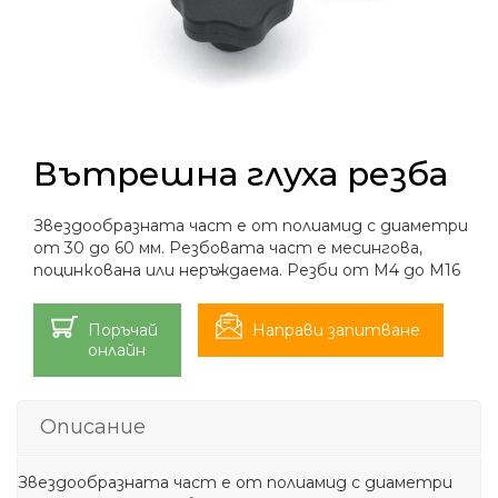
Вътрешна глуха резба
Звездообразната част е от полиамид с диаметри
от 30 до 60 мм. Резбовата част е месингова,
поцинкована или неръждаема. Резби от М4 до М16
Поръчай
Направи запитване
онлайн
Описание
Звездообразната част е от полиамид с диаметри