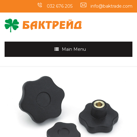
032 676 205
info@baktrade.com
Main Menu