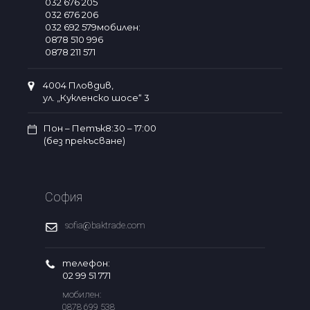
032 676 205
032 676 206
032 692 579мобилен:
0878 510 996
0878 211 571
4004 Пловдив,
ул. „Кукленско шосе“ 3
Пон – Петък8:30 – 17:00
(без прекъсване)
София
sofia@baktrade.com
телефон:
02 99 51 771
мобилен:
0878 699 538