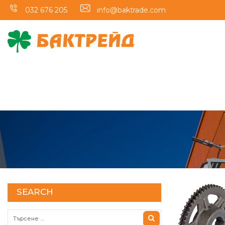
032 676 205
info@baktrade.com
SEARCH
Търсене за: