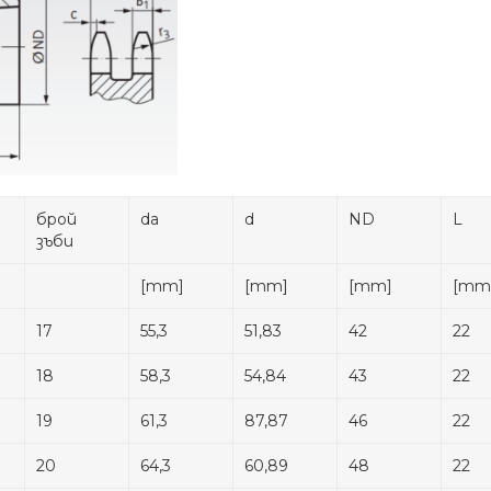
брой
da
d
ND
L
зъби
[mm]
[mm]
[mm]
[mm
17
55,3
51,83
42
22
18
58,3
54,84
43
22
19
61,3
87,87
46
22
20
64,3
60,89
48
22