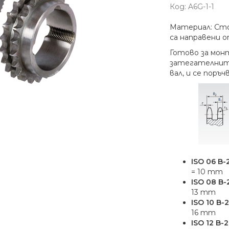
Код:
A6G-1-1
Материал: Стом
са направени о
Готово за мон
затегателните
вал, и се поръ
ISO 06 B-2
= 10 mm
ISO 08 B-2
13 mm
ISO 10 B-2
16 mm
ISO 12 B-2