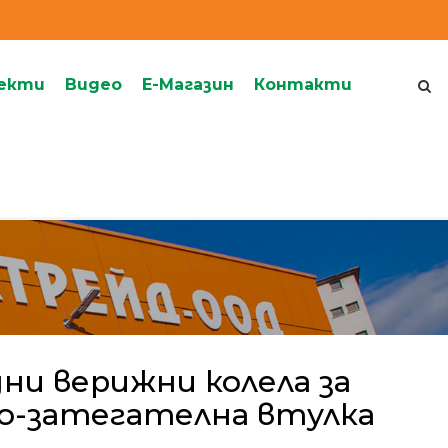
екти
Видеo
Е-Магазин
Контакти
ни верижни колела за
о-затегателна втулка