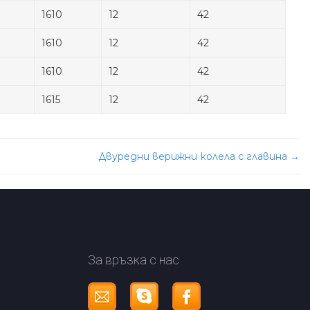
1610
12
42
1610
12
42
1610
12
42
1615
12
42
Двуредни верижни колела с главина
→
За връзка с нас