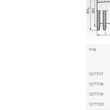
код
12177117
12177118
12177119
12177120