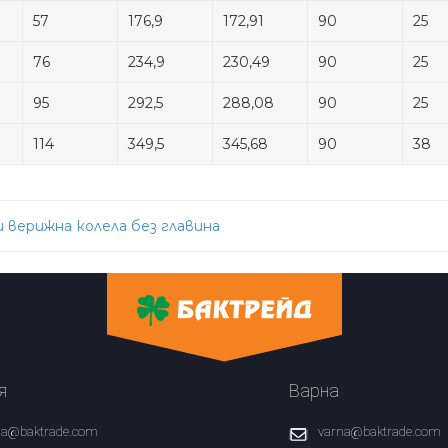
57
176,9
172,91
90
25
76
234,9
230,49
90
25
95
292,5
288,08
90
25
114
349,5
345,68
90
38
 верижна колела без главина
ation
я
Варна
fia@baktrade.com
varna@baktrade.com