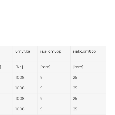
втулка
мин.отвор
макс.отвор
]
[Nr.]
[mm]
[mm]
1008
9
25
1008
9
25
1008
9
25
1008
9
25