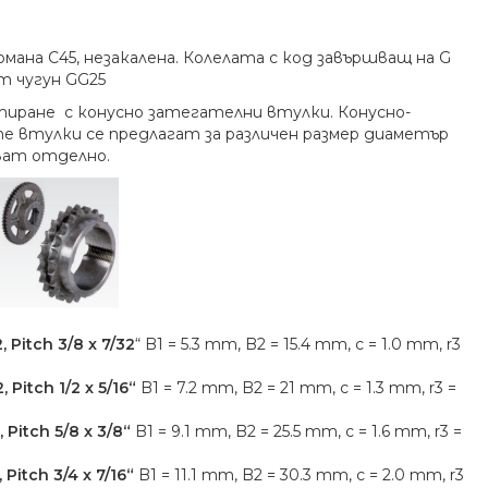
ана C45, незакалена. Колелата с код завършващ на G
т чугун GG25
тиране с конусно затегателни втулки. Конусно-
 втулки се предлагат за различен размер диаметър
чват отделно
.
, Pitch 3/8 x 7/32
“ B1 = 5.3 mm, B2 = 15.4 mm, c = 1.0 mm, r3
, Pitch 1/2 x 5/16“
B1 = 7.2 mm, B2 = 21 mm, c = 1.3 mm, r3 =
, Pitch 5/8 x 3/8“
B1 = 9.1 mm, B2 = 25.5 mm, c = 1.6 mm, r3 =
, Pitch 3/4 x 7/16“
B1 = 11.1 mm, B2 = 30.3 mm, c = 2.0 mm, r3