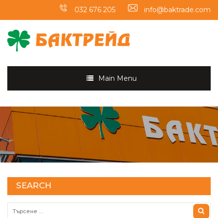
032 676 205
info@baktrade.com
Main Menu
SEARCH
Търсене за: