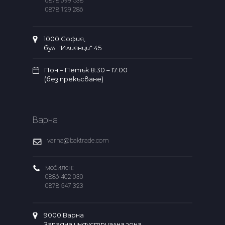
0878 699 538
0878 129 286
1000 София,
бул. "Илиянци" 45
Пон – Петък 8:30 – 17:00
(без прекъсване)
Варна
varna@baktrade.com
мобилен:
0886 402 030
0878 547 323
9000 Варна
Западна индустриална зона